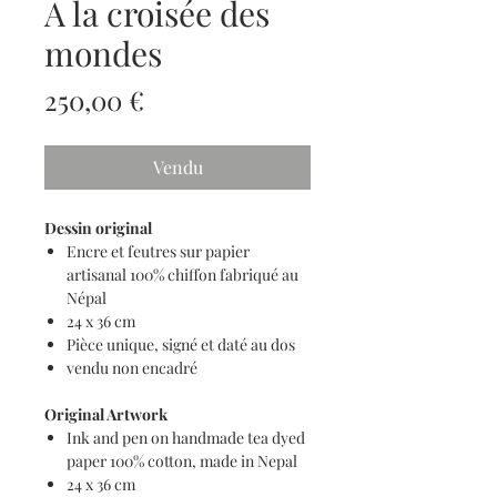
A la croisée des
mondes
Prix
250,00 €
Vendu
Dessin original
Encre et feutres sur papier
artisanal 100% chiffon fabriqué au
Népal
24 x 36 cm
Pièce unique, signé et daté au dos
vendu non encadré
Original Artwork
Ink and pen on handmade tea dyed
paper 100% cotton, made in Nepal
24 x 36 cm