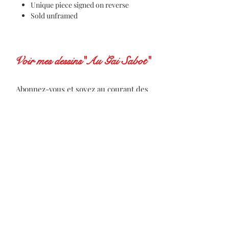
Unique piece signed on reverse
Sold unframed
Voir mes dessins"Au Gai Sabot"
Abonnez-vous et soyez au courant des
actualités de l'artiste
Subscribe to receive news from the artist
S'abonner