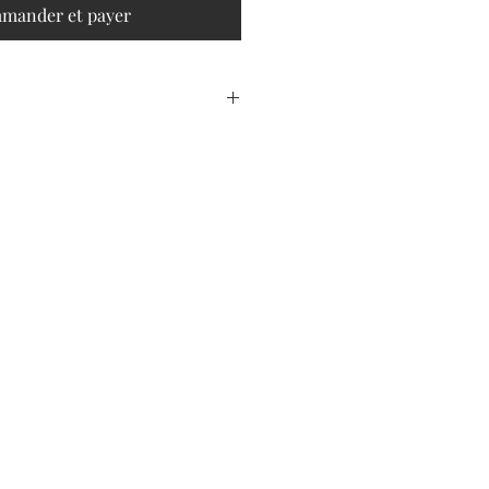
mander et payer
 regroupe des dessins réalisés
ages du livre “La démence” du
et, collection Armand Colin, 1935.
urs exemplires de ce livre fétiche, il
retrouver un même numéro de page