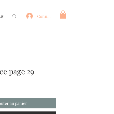
us
Connexion
e page 29
outer au panier