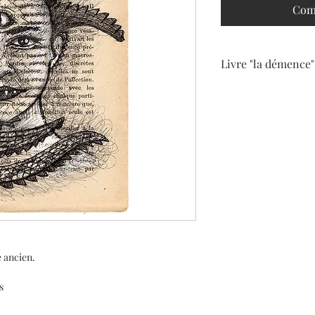
Com
Livre "la démence"
La série “La démence”
depuis 2007 sur des p
Docteur Raymond Mall
J'ai pu acquérir plusie
est donc normal de 
sur plusieurs dessins.
e ancien.
s