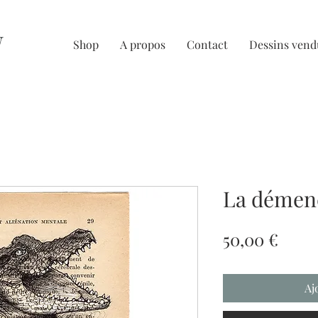
U
Shop
A propos
Contact
Dessins vend
La démenc
Prix
50,00 €
Aj