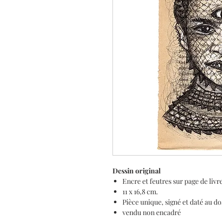
Dessin original
Encre et feutres sur page de livr
11 x 16,8 cm.
Pièce unique, signé et daté au do
vendu non encadré