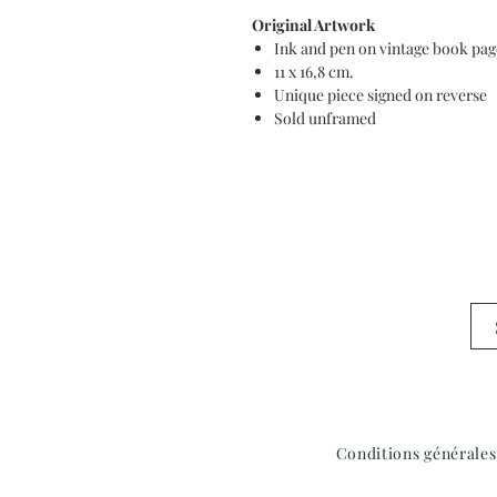
Original Artwork
Ink and pen on vintage book pag
11 x 16,8 cm.
Unique piece signed on reverse
Sold unframed
Conditions générales