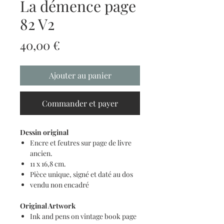
La démence page
82 V2
Prix
40,00 €
Ajouter au panier
Commander et payer
Dessin original
Encre et feutres sur page de livre
ancien.
11 x 16,8 cm.
Pièce unique, signé et daté au dos
vendu non encadré
Original Artwork
Ink and pens on vintage book page