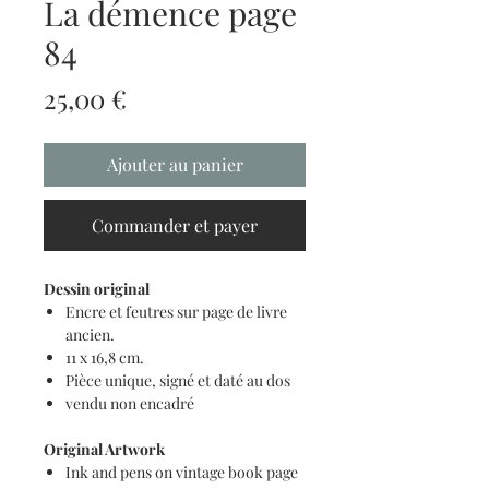
La démence page
84
Prix
25,00 €
Ajouter au panier
Commander et payer
Dessin original
Encre et feutres sur page de livre
ancien.
11 x 16,8 cm.
Pièce unique, signé et daté au dos
vendu non encadré
Original Artwork
Ink and pens on vintage book page