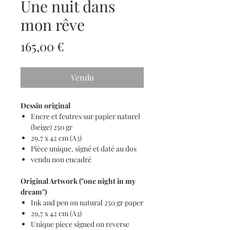
Une nuit dans
mon rêve
Prix
165,00 €
Vendu
Dessin original
Encre et feutres sur papier naturel
(beige) 250 gr
29,7 x 42 cm (A3)
Pièce unique, signé et daté au dos
vendu non encadré
Original Artwork ("one night in my
dream")
Ink and pen on natural 250 gr paper
29,7 x 42 cm (A3)
Unique piece signed on reverse