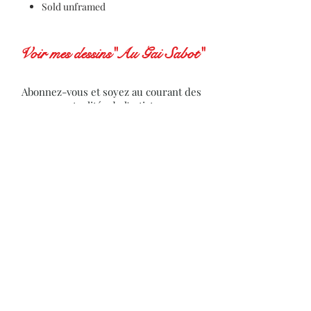
Sold unframed
Voir mes dessins"Au Gai Sabot"
Abonnez-vous et soyez au courant des
actualités de l'artiste
Subscribe to receive news from the artist
S'abonner
Politique de cookies
Politique de confidentialité