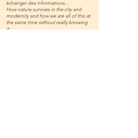
échanger des informations...
How nature survives in the city and
modernity and how we are all of this at
the same time without really knowing
it.
Voir mon travail
Voir mes dessins"Au Gai Sabot"
Abonnez-vous et soyez au courant des
actualités de l'artiste