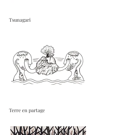
Tsunagari
Terre en partage