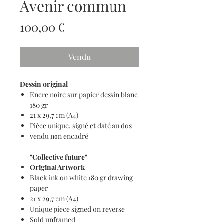
Avenir commun
Prix
100,00 €
Vendu
Dessin original
Encre noire sur papier dessin blanc
180 gr
21 x 29,7 cm (A4)
Pièce unique, signé et daté au dos
vendu non encadré
"Collective future"
Original Artwork
Black ink on white 180 gr drawing
paper
21 x 29,7 cm (A4)
Unique piece signed on reverse
Sold unframed