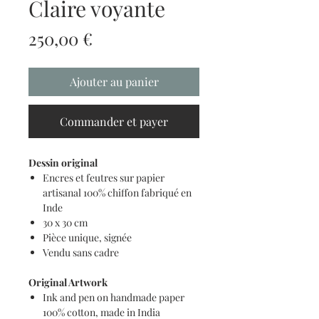
Claire voyante
Prix
250,00 €
Ajouter au panier
Commander et payer
Dessin original
Encres et feutres sur papier
artisanal 100% chiffon fabriqué en
Inde
30 x 30 cm
Pièce unique, signée
Vendu sans cadre
Original Artwork
Ink and pen on handmade paper
100% cotton, made in India