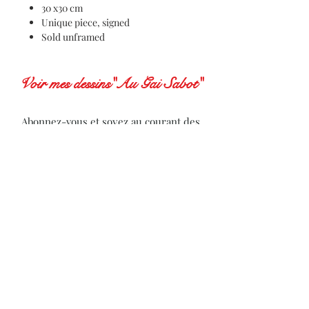
30 x30 cm
Unique piece, signed
Sold unframed
Voir mes dessins"Au Gai Sabot"
Abonnez-vous et soyez au courant des
actualités de l'artiste
Subscribe to receive news from the artist
S'abonner