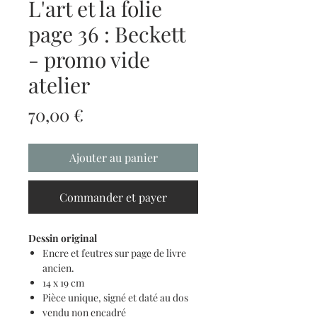
L'art et la folie
page 36 : Beckett
- promo vide
atelier
Prix
70,00 €
Ajouter au panier
Commander et payer
Dessin original
Encre et feutres sur page de livre
ancien.
14 x 19 cm
Pièce unique, signé et daté au dos
vendu non encadré