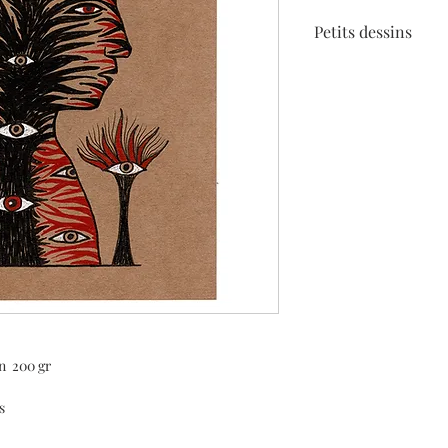
Petits dessins
Les petits dessins son
comme les arbres voyan
tête à tête, les forêts 
Ici la rencontre d'un 
champs ! ;)
un 200 gr
s