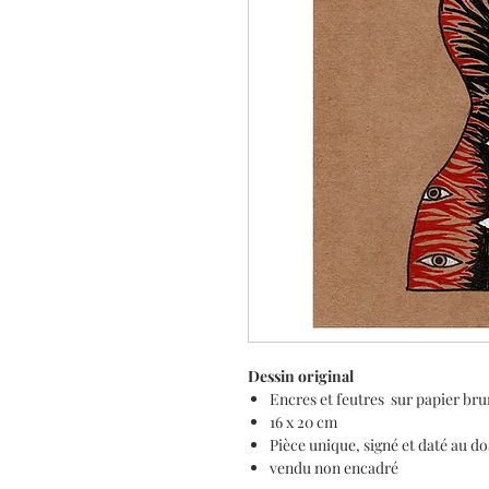
Dessin original
Encres et feutres sur papier br
16 x 20 cm
Pièce unique, signé et daté au do
vendu non encadré