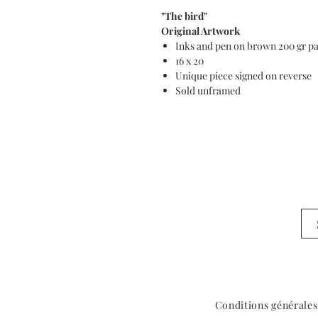
"The bird"
Original Artwork
Inks and pen on brown 200 gr p
16 x 20
Unique piece signed on reverse
Sold unframed
Conditions générales