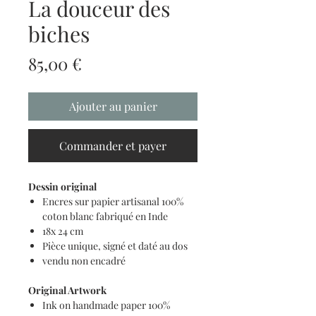
La douceur des
biches
Prix
85,00 €
Ajouter au panier
Commander et payer
Dessin original
Encres sur papier artisanal 100%
coton blanc fabriqué en Inde
18x 24 cm
Pièce unique, signé et daté au dos
vendu non encadré
Original Artwork
Ink on handmade paper 100%