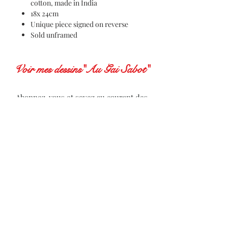
cotton, made in India
18x 24cm
Unique piece signed on reverse
Sold unframed
Voir mes dessins"Au Gai Sabot"
Abonnez-vous et soyez au courant des
actualités de l'artiste
Subscribe to receive news from the artist
S'abonner