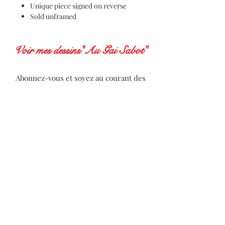
Unique piece signed on reverse
Sold unframed
Voir mes dessins"Au Gai Sabot"
Abonnez-vous et soyez au courant des
actualités de l'artiste
Subscribe to receive news from the artist
S'abonner
Politique de cookies