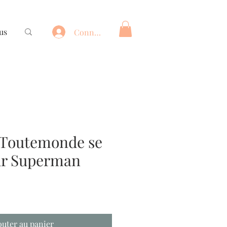
us
Connexion
 Toutemonde se
ur Superman
outer au panier