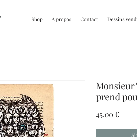
U
Shop
A propos
Contact
Dessins vend
Monsieur
prend po
Prix
45,00 €
Aj