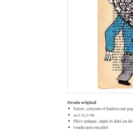
Dessin original
Encre, crayons et fautres sur pag
14 x 22,5 cm
Pièce unique, signé et daté au do
vendu non encadré