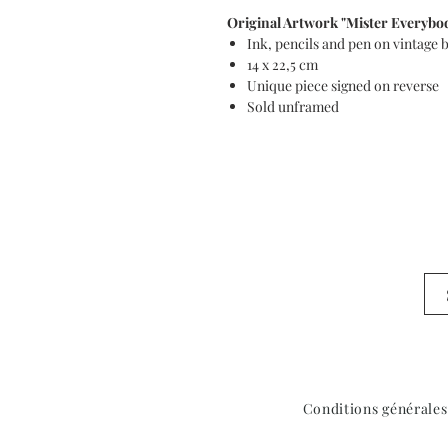
Original Artwork "Mister Everybo
Ink, pencils and pen on vintage
14 x 22,5 cm
Unique piece signed on reverse
Sold unframed
Conditions générales