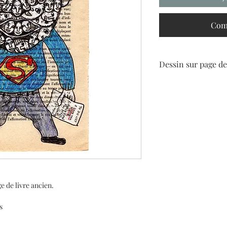
Com
Dessin sur page de
C'est la page 54 du liv
Ricoeur, tome 1 "l'hom
transcendentale"
Editions Aubier Monta
l'esprit".
e de livre ancien.
s