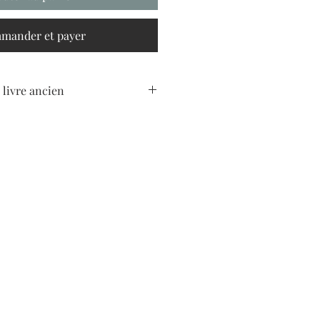
mander et payer
 livre ancien
re "Finitude et culpabilité" de Paul
me faillible" chapitre "synthèse
igne, collection "philosophie de