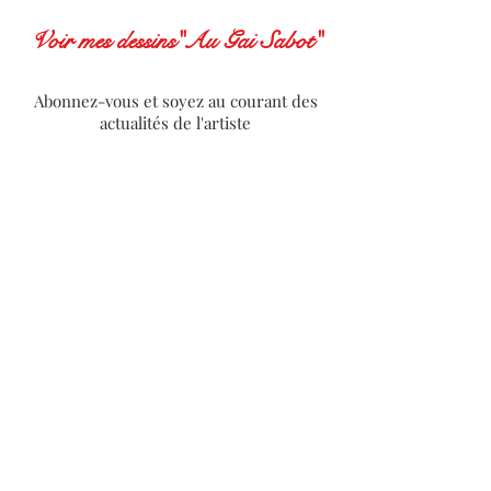
Voir mes dessins"Au Gai Sabot"
Abonnez-vous et soyez au courant des
actualités de l'artiste
Subscribe to receive news from the artist
S'abonner
Politique de cookies
Politique de confidentialité
Mentions légales