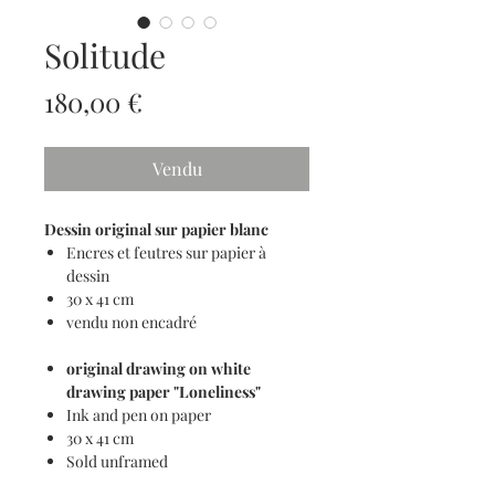
Solitude
Prix
180,00 €
Vendu
Dessin original sur papier blanc
Encres et feutres sur papier à
dessin
30 x 41 cm
vendu non encadré
original drawing on white
drawing paper "Loneliness"
Ink and pen on paper
30 x 41 cm
Sold unframed